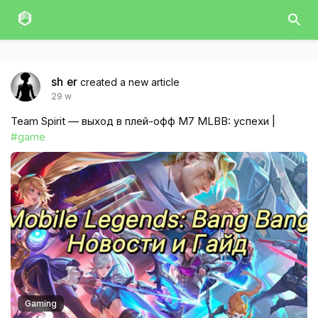
sh er
created a new article
29 w
Team Spirit — выход в плей-офф M7 MLBB: успехи |
#game
Gaming